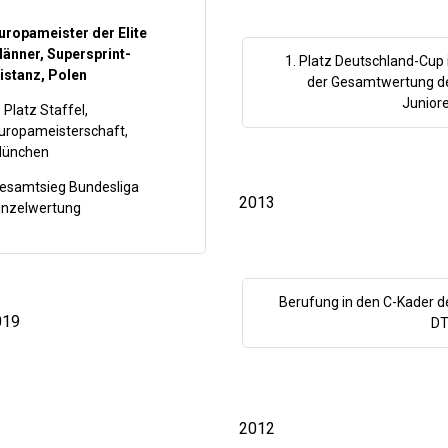
uropameister der Elite
änner, Supersprint-
1. Platz Deutschland-Cup 
istanz, Polen
der Gesamtwertung d
Junior
. Platz Staffel,
uropameisterschaft,
ünchen
esamtsieg Bundesliga
2013
inzelwertung
Berufung in den C-Kader d
019
D
2012