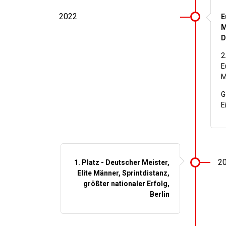
2022
E
M
D
2
E
M
G
E
2
1. Platz - Deutscher Meister,
Elite Männer, Sprintdistanz,
größter nationaler Erfolg,
Berlin